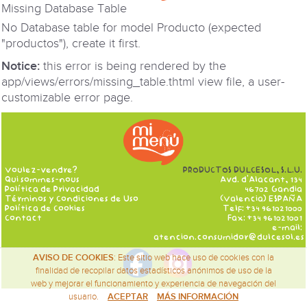
Missing Database Table
No Database table for model Producto (expected
"productos"), create it first.
Notice:
this error is being rendered by the
app/views/errors/missing_table.thtml
view file, a user-
customizable error page.
Voulez-vendre?
PRODUCTOS DULCESOL, S.L.U.
Qui sommes-nous
Avd. d’Alacant, 134
Política de Privacidad
46702 Gandia
Términos y Condiciones de Uso
(Valencia) ESPAÑA
Política de Cookies
Telf: +34 961021000
Contact
Fax: +34 961021001
e-mail:
atencion.consumidor@dulcesol.es
AVISO DE COOKIES
: Este sitio web hace uso de cookies con la
finalidad de recopilar datos estadísticos anónimos de uso de la
web y mejorar el funcionamiento y experiencia de navegación del
usuario.
ACEPTAR
MÁS INFORMACIÓN